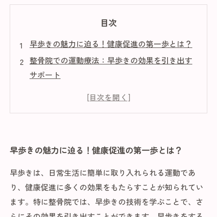
目次
早歩きの魅力に迫る！健康促進の第一歩とは？
整骨院での運動療法：早歩きの効果を引き出す
サポート
早歩きだけでは不十分？その真実と必要なステ
ップ
健康効果を最大化！整骨院での施術と早歩きの
相乗効果
早歩きの魅力に迫る！健康促進の第一歩とは？
早歩きを楽しむためのヒントと整骨院の活用法
取り入れやすい早歩き：日常生活での実践方法
早歩きは、日常生活に簡単に取り入れられる運動であ
健康なライフスタイルを築こう！早歩きの重要
り、健康促進に多くの効果をもたらすことが知られてい
性を再確認
ます。特に整骨院では、早歩きの技術を学ぶことで、さ
らにその効果を引き出すことができます。早歩きをする