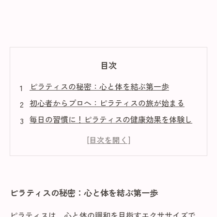
目次
ピラティスの秘密：心と体を結ぶ第一歩
初心者からプロへ：ピラティスの旅が始まる
毎日の習慣に！ピラティスの健康効果を体験し
よう
運動不足解消！ピラティスで体を引き締める方
法
体の変化を実感！ピラティスで手に入れる理想
ピラティスの秘密：心と体を結ぶ第一歩
の健康
ピラティスとともに歩む健康生活の始まり
ピラティスは、心と体の調和を目指すエクササイズで、