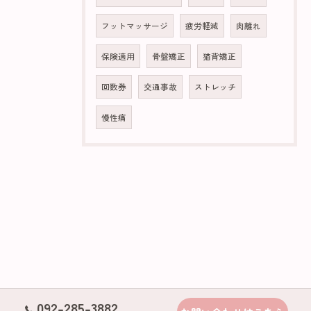
フットマッサージ
疲労軽減
肉離れ
保険適用
骨盤矯正
猫背矯正
回数券
交通事故
ストレッチ
慢性痛
092-285-3882