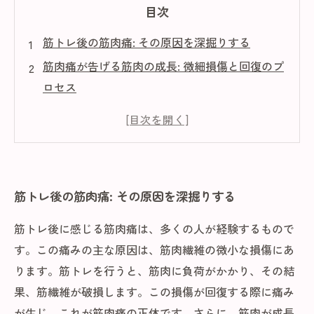
目次
筋トレ後の筋肉痛: その原因を深掘りする
筋肉痛が告げる筋肉の成長: 微細損傷と回復のプ
ロセス
筋トレと筋肉痛の関係性: なぜ痛むのかを理解し
よう
筋トレ後の痛みを和らげるために: 適切なトレー
ニング方法とは
筋トレ後の筋肉痛: その原因を深掘りする
栄養と休息: 筋肉痛を軽減するための重要なポイ
ント
筋トレ後に感じる筋肉痛は、多くの人が経験するもので
筋肉痛を乗り越える: 効果的なトレーニングの秘
す。この痛みの主な原因は、筋肉繊維の微小な損傷にあ
訣
ります。筋トレを行うと、筋肉に負荷がかかり、その結
筋肉痛を理解することで得られるパフォーマン
果、筋繊維が破損します。この損傷が回復する際に痛み
ス向上の道
が生じ、これが筋肉痛の正体です。さらに、筋肉が成長