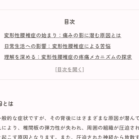
目次
変形性腰椎症の始まり：痛みの影に潜む原因とは
日常生活への影響：変形性腰椎症による苦悩
理解を深める：変形性腰椎症の疼痛メカニズムの探求
治療と管理：変形性腰椎症を乗り越えるためのステップ
予防と対策：快適な生活を取り戻すためにできること
患者と家族のための知識：変形性腰椎症の痛みを理解す
未来を見据えて：変形性腰椎症と共に生きる方法
因とは
一般的な症状ですが、その背後にはさまざまな原因が潜ん
れにより、椎間板の弾力性が失われ、周囲の組織が圧迫さ
き起こす原因となります。また、圧迫された神経から放散