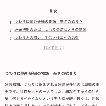
目次
つわりに悩む妊婦の物語：辛さの始まり
妊娠初期の地獄：つわりの症状とその影響
つわりとの闘い：生活と仕事への影響
専門家が教える！つわり対策の基本
心強い食事法：つわりを和らげるための工夫
ストレス管理と生活習慣の見直し：妊婦の健康
を守る
つわりに悩む妊婦の物語：辛さの始まり
つわりを乗り越えて：快適な妊娠生活への道
妊娠初期、つわりに悩まされる妊婦が多いのは周知の事
実です。私自身もその一人でした。朝起きてからの吐き
気、何も食べたくないという無力感が続く日々は、想像
以上の辛さでした。つわりが始まってから、どうにかし