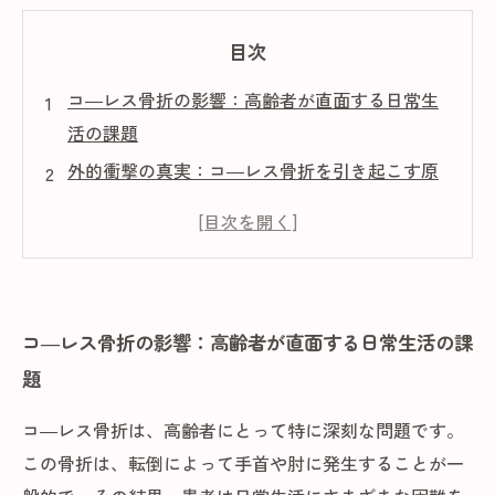
目次
コ―レス骨折の影響：高齢者が直面する日常生
活の課題
外的衝撃の真実：コ―レス骨折を引き起こす原
因とは
高齢者に多い理由：骨密度と筋力の衰えがもた
らすリスク
予防策を考える：コ―レス骨折を防ぐためにで
コ―レス骨折の影響：高齢者が直面する日常生活の課
きること
題
健康的な生活への道：骨の健康を保つための具
体的な方法
コ―レス骨折は、高齢者にとって特に深刻な問題です。
コ―レス骨折に学ぶ：自己管理で日常生活を取
この骨折は、転倒によって手首や肘に発生することが一
り戻す