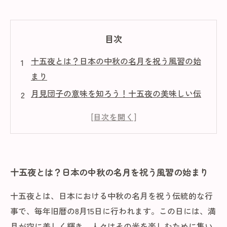
目次
十五夜とは？日本の中秋の名月を祝う風習の始
まり
月見団子の意味を知ろう！十五夜の美味しい伝
統
収穫に感謝する！十五夜にまつわる地域の特色
家族と過ごす十五夜の夜、特別な思い出を作る
方法
十五夜とは？日本の中秋の名月を祝う風習の始まり
現代の十五夜の楽しみ方と、その文化の継承
十五夜に見る満月の魅力とその歴史的背景
十五夜とは、日本における中秋の名月を祝う伝統的な行
事で、毎年旧暦の8月15日に行われます。この日には、満
月が空に美しく輝き、人々はその光を楽しむために集い